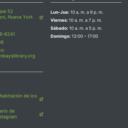
gue 52
Lun-Jue:
10 a. m. a 9 p. m.
on, Nueva York
Viernes:
10 a. m. a 7 p. m.
Sábado:
10 a. m. a 5 p. m.
28-6241
Domingo:
13:00 – 17:00
66
co:
bayslibrary.org
habitación de los
ario de
nstagram