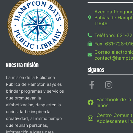
Avenida Ponquo
Bahías de Hampt
11946
Teléfono: 631-7
Fax: 631-728-01
Correo electróni
contact@hampton
Nuestra misión
Síganos
La misión de la Biblioteca
Pública de Hampton Bays es
brindar programas y servicios
que promuevan la
Facebook de la 
alfabetización, despierten la
niños
curiosidad e inspiren la
Centro Comunit
creatividad, al mismo tiempo
Adolescentes I
que reúnan personas,
información e ideas para