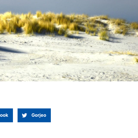
ook
Gorjeo